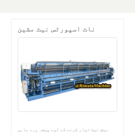
ناٹ اسپورٹس نیٹ مشین
میش نیٹ تیار کرنے کے لیے پیشہ ور، ماہی