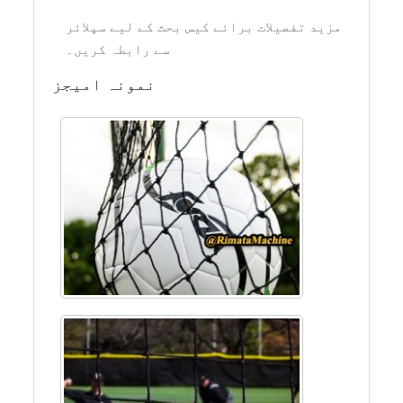
مزید تفصیلات برائے کیس بحث کے لیے سپلائر
سے رابطہ کریں۔
نمونہ امیجز