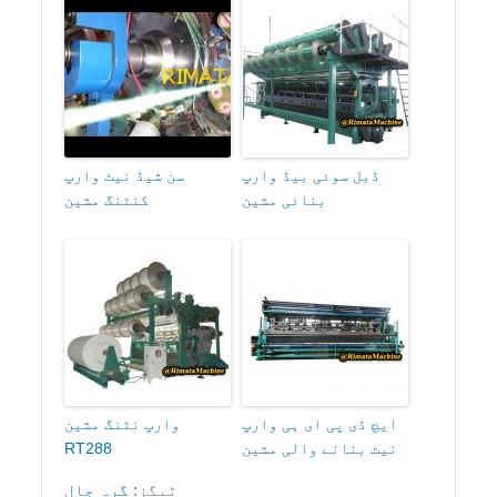
ڈبل سوئی بیڈ وارپ
سن شیڈ نیٹ وارپ
بنائی مشین
کنٹنگ مشین
ایچ ڈی پی ای ہی وارپ
وارپ نٹنگ مشین
نیٹ بنانے والی مشین
RT288
ٹیگز:
گرہ جال