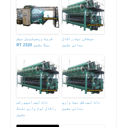
سیفٹی نیٹ راشال
فروٹ ویجیٹیبل میش
بنائی مشین
بیگ مشین RT 2320
ناٹ لیس فش نیٹ وارپ
ناٹ لیس اسپورٹس
بنائی مشین
راشال لوم وارپ نٹنگ
مشین