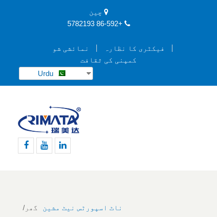
چین
+86-592 5782193
فیکٹری کا نظارہ
نمائشی شو
کمپنی کی ثقافت
Urdu
لنکڈن
یوٹیوب
فیس
بک
ناٹ اسپورٹس نیٹ مشین
گھر