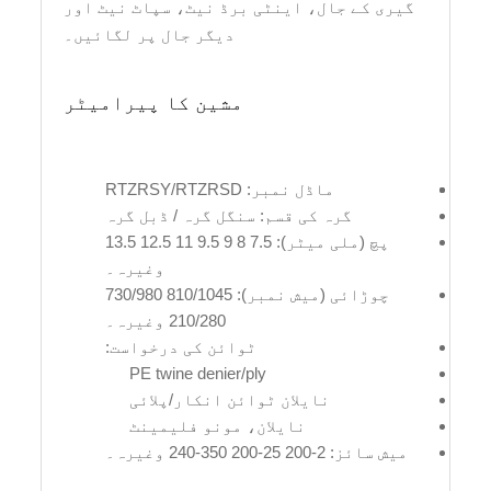
گیری کے جال، اینٹی برڈ نیٹ، سپاٹ نیٹ اور
دیگر جال پر لگائیں۔
مشین کا پیرامیٹر
ماڈل نمبر: RTZRSY/RTZRSD
گرہ کی قسم: سنگل گرہ / ڈبل گرہ
پچ (ملی میٹر): 7.5 8 9 9.5 11 12.5 13.5
وغیرہ۔
چوڑائی (میش نمبر): 810/1045 730/980
210/280 وغیرہ۔
ٹوائن کی درخواست:
PE twine denier/ply
نایلان ٹوائن انکار/پلائی
نایلان، مونو فلیمینٹ
میش سائز: 2-200 25-200 350-240 وغیرہ۔