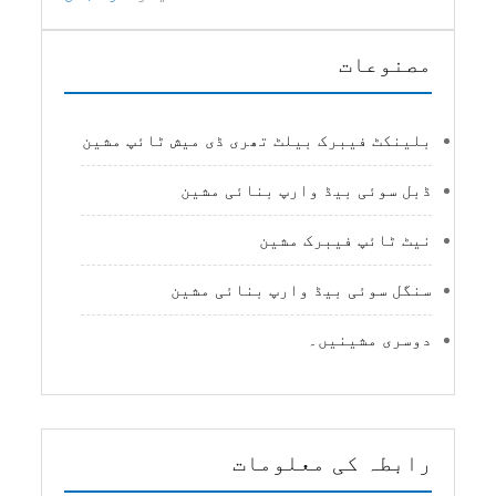
مصنوعات
بلینکٹ فیبرک بیلٹ تھری ڈی میش ٹائپ مشین
ڈبل سوئی بیڈ وارپ بنائی مشین
نیٹ ٹائپ فیبرک مشین
سنگل سوئی بیڈ وارپ بنائی مشین
دوسری مشینیں۔
رابطہ کی معلومات