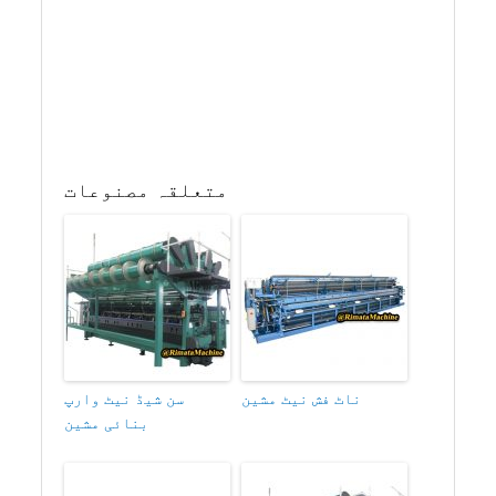
متعلقہ مصنوعات
ناٹ فش نیٹ مشین
سن شیڈ نیٹ وارپ
بنائی مشین